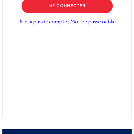
Je n'ai pas de compte
|
Mot de passe oublié