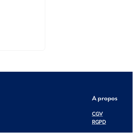
A propos
CGV
RGPD