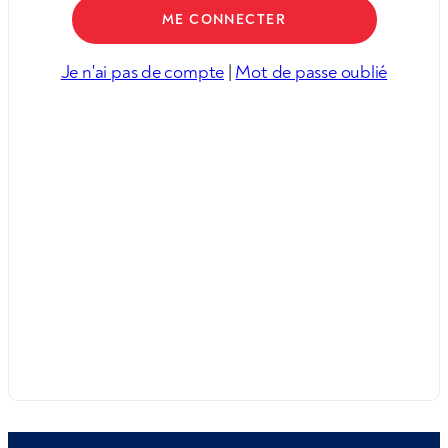
Je n'ai pas de compte
|
Mot de passe oublié