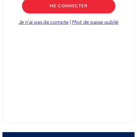
Je n'ai pas de compte
|
Mot de passe oublié