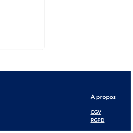
A propos
CGV
RGPD