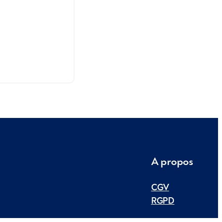
A propos
CGV
RGPD