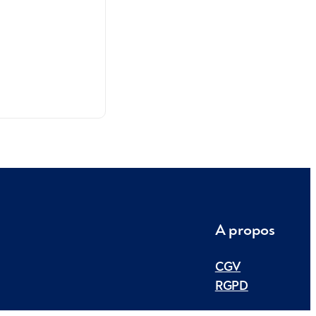
A propos
CGV
RGPD