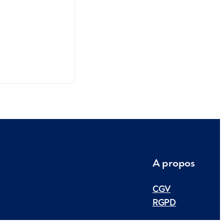
A propos
CGV
RGPD