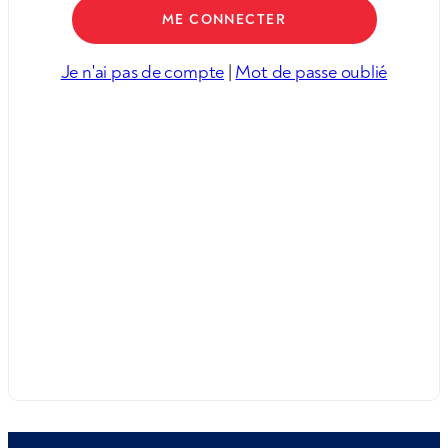
Je n'ai pas de compte
|
Mot de passe oublié