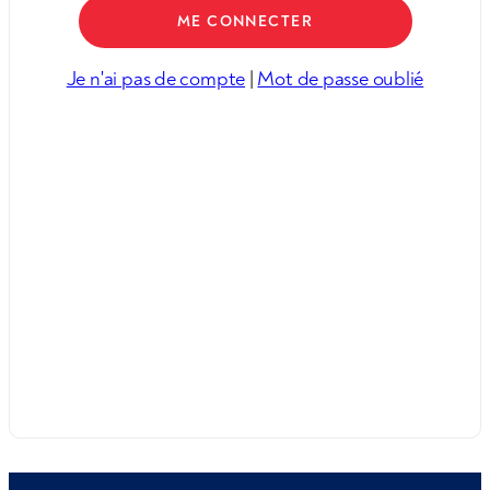
Je n'ai pas de compte
|
Mot de passe oublié