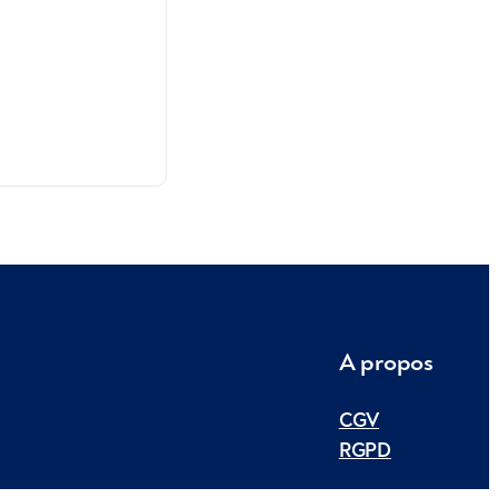
A propos
CGV
RGPD