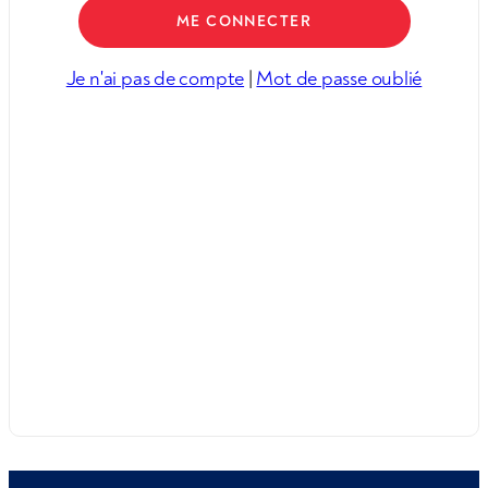
Je n'ai pas de compte
|
Mot de passe oublié