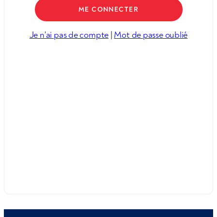
Je n'ai pas de compte
|
Mot de passe oublié