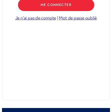
Je n'ai pas de compte
|
Mot de passe oublié