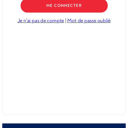
Je n'ai pas de compte
|
Mot de passe oublié