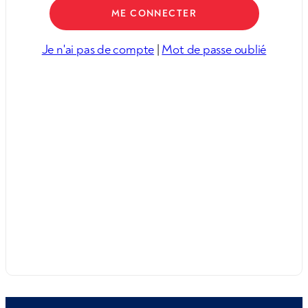
Je n'ai pas de compte
|
Mot de passe oublié