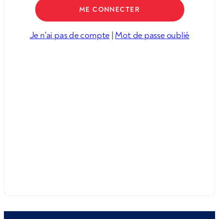
Je n'ai pas de compte
|
Mot de passe oublié