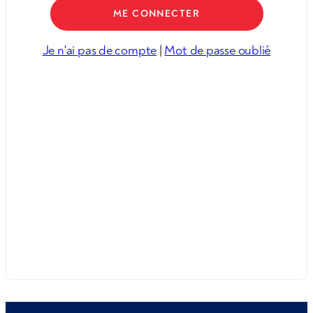
Je n'ai pas de compte
|
Mot de passe oublié