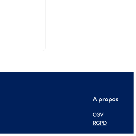
A propos
CGV
RGPD