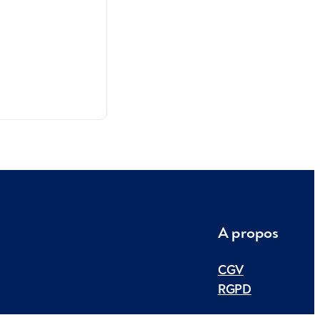
A propos
CGV
RGPD