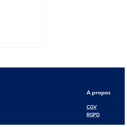
A propos
CGV
RGPD