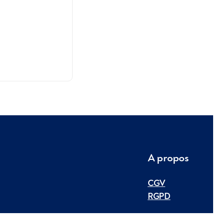
A propos
CGV
RGPD