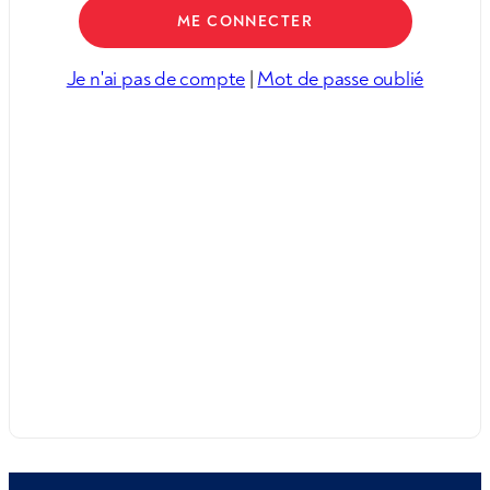
Je n'ai pas de compte
|
Mot de passe oublié