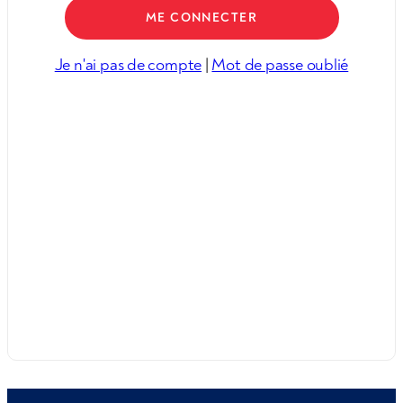
Je n'ai pas de compte
|
Mot de passe oublié