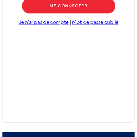
Je n'ai pas de compte
|
Mot de passe oublié