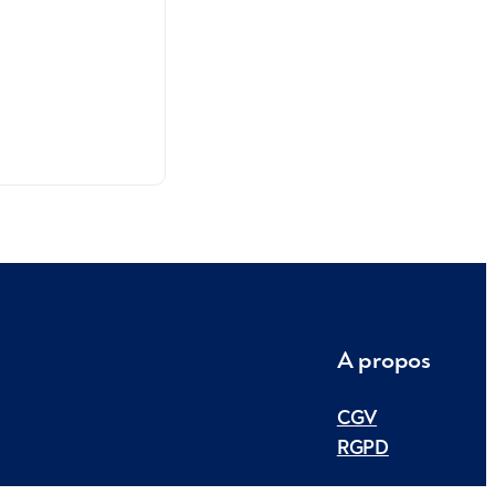
A propos
CGV
RGPD