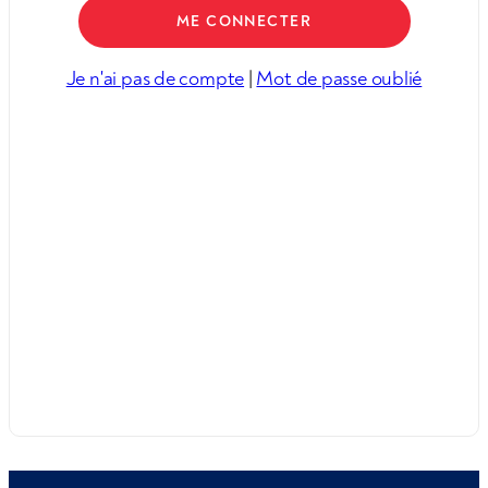
Je n'ai pas de compte
|
Mot de passe oublié