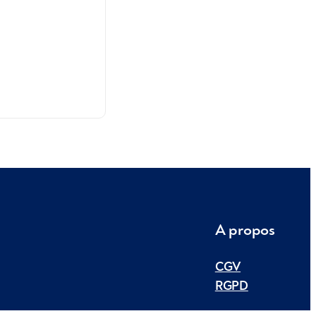
A propos
CGV
RGPD