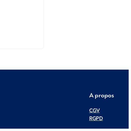
A propos
CGV
RGPD