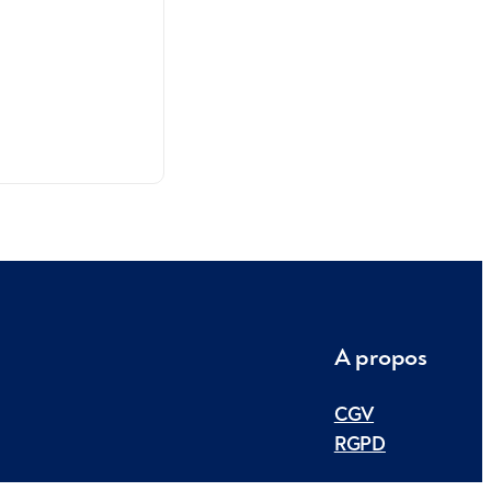
A propos
CGV
RGPD