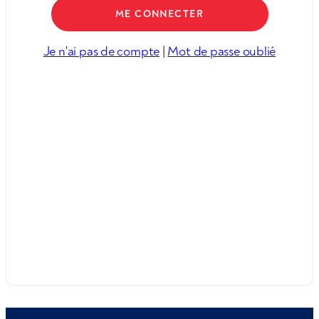
Je n'ai pas de compte
|
Mot de passe oublié