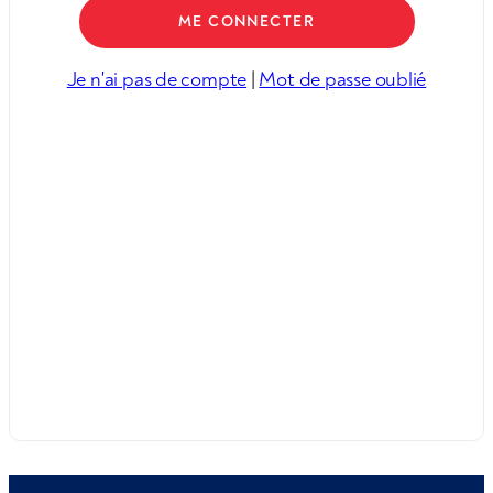
Je n'ai pas de compte
|
Mot de passe oublié