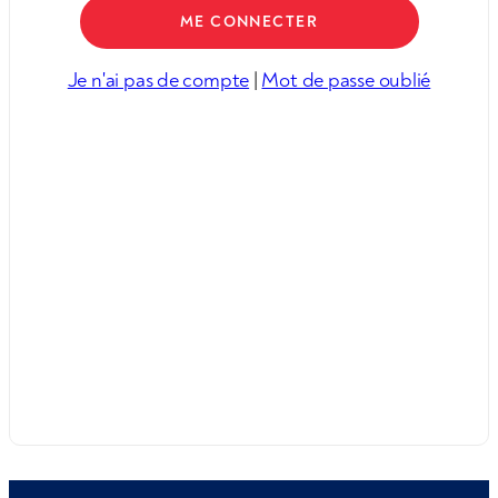
Je n'ai pas de compte
|
Mot de passe oublié