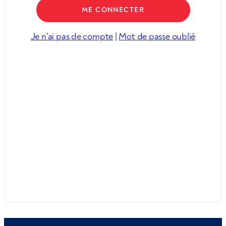
Je n'ai pas de compte
|
Mot de passe oublié