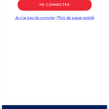
Je n'ai pas de compte
|
Mot de passe oublié