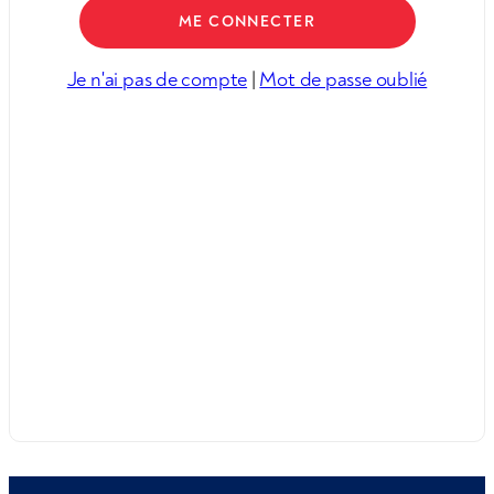
Je n'ai pas de compte
|
Mot de passe oublié