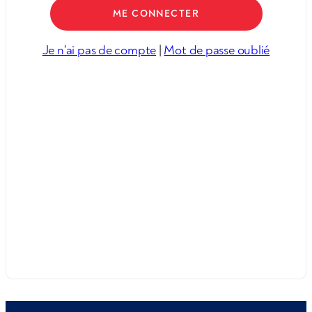
Je n'ai pas de compte
|
Mot de passe oublié