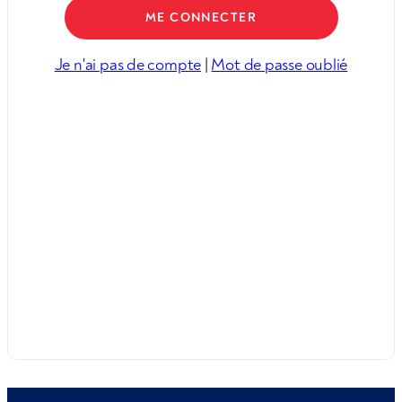
Je n'ai pas de compte
|
Mot de passe oublié