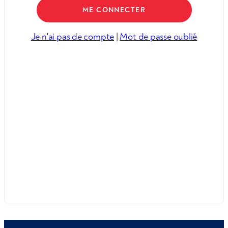
Je n'ai pas de compte
|
Mot de passe oublié