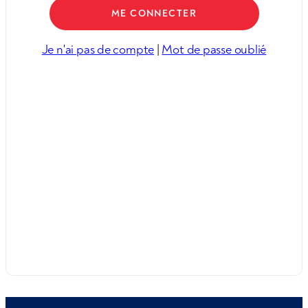
Je n'ai pas de compte
|
Mot de passe oublié