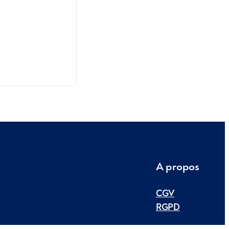
A propos
CGV
RGPD