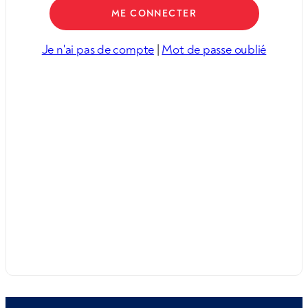
Je n'ai pas de compte
|
Mot de passe oublié