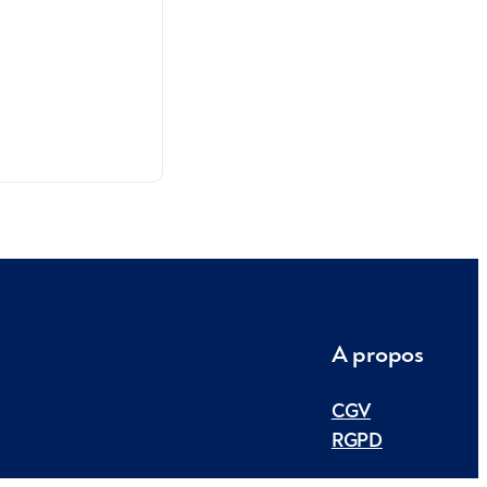
A propos
CGV
RGPD