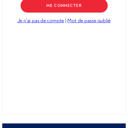
Je n'ai pas de compte
|
Mot de passe oublié