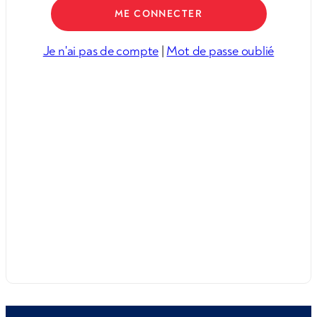
Je n'ai pas de compte
|
Mot de passe oublié