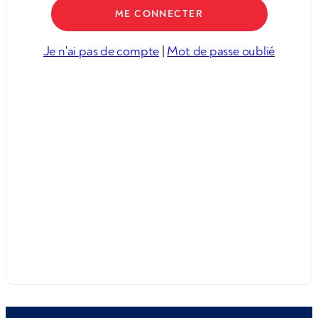
Je n'ai pas de compte
|
Mot de passe oublié