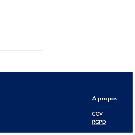
A propos
CGV
RGPD