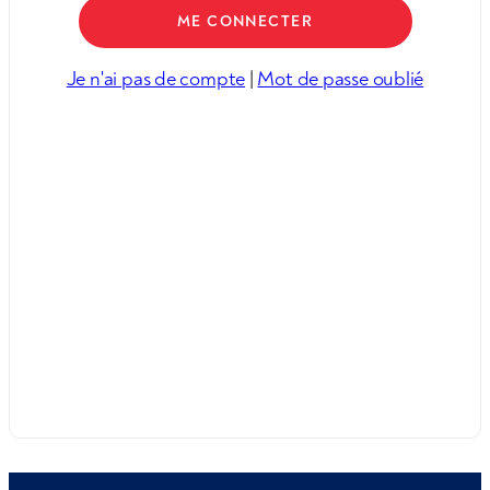
Je n'ai pas de compte
|
Mot de passe oublié