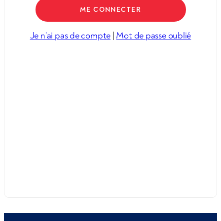
Je n'ai pas de compte
|
Mot de passe oublié