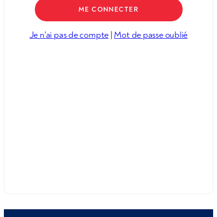
Je n'ai pas de compte
|
Mot de passe oublié